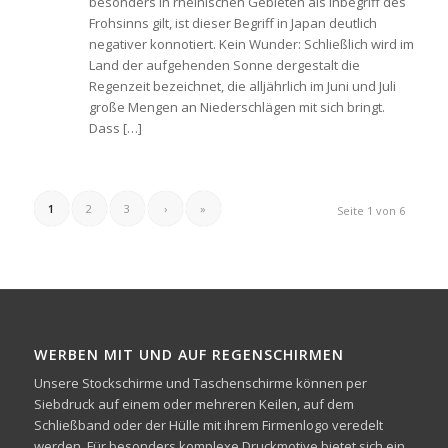
besonders in rheinischen Gebieten als Inbegriff des
Frohsinns gilt, ist dieser Begriff in Japan deutlich
negativer konnotiert. Kein Wunder: Schließlich wird im
Land der aufgehenden Sonne dergestalt die
Regenzeit bezeichnet, die alljährlich im Juni und Juli
große Mengen an Niederschlägen mit sich bringt.
Dass […]
1
2
3
›
»
Seite 1 von 6
WERBEN MIT UND AUF REGENSCHIRMEN
Unsere Stockschirme und Taschenschirme können per
Siebdruck auf einem oder mehreren Keilen, auf dem
Schließband oder der Hülle mit ihrem Firmenlogo veredelt
werden. Für besonders komplexe Druckmotive bietet sich ein