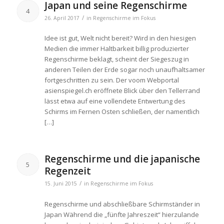
Japan und seine Regenschirme
4
/
26. April 2017
in
Regenschirme im Fokus
Idee ist gut, Welt nicht bereit? Wird in den hiesigen
Medien die immer Haltbarkeit billig produzierter
Regenschirme beklagt, scheint der Siegeszug in
anderen Teilen der Erde sogar noch unaufhaltsamer
fortgeschritten zu sein. Der voom Webportal
asienspiegel.ch eröffnete Blick über den Tellerrand
lässt etwa auf eine vollendete Entwertung des
Schirms im Fernen Osten schließen, der namentlich
[…]
Regenschirme und die japanische
5
Regenzeit
/
15. Juni 2015
in
Regenschirme im Fokus
Regenschirme und abschließbare Schirmständer in
Japan Während die „fünfte Jahreszeit“ hierzulande